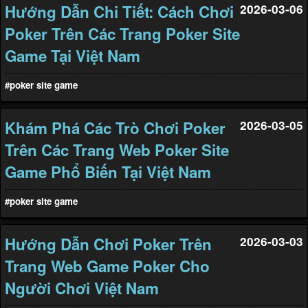
Hướng Dẫn Chi Tiết: Cách Chơi
2026-03-06
Poker Trên Các Trang Poker Site
Game Tại Việt Nam
#poker site game
Khám Phá Các Trò Chơi Poker
2026-03-05
Trên Các Trang Web Poker Site
Game Phổ Biến Tại Việt Nam
#poker site game
Hướng Dẫn Chơi Poker Trên
2026-03-03
Trang Web Game Poker Cho
Người Chơi Việt Nam