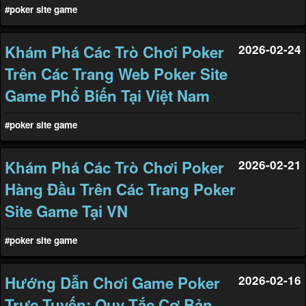
#poker site game
Khám Phá Các Trò Chơi Poker
2026-02-24
Trên Các Trang Web Poker Site
Game Phổ Biến Tại Việt Nam
#poker site game
Khám Phá Các Trò Chơi Poker
2026-02-21
Hàng Đầu Trên Các Trang Poker
Site Game Tại VN
#poker site game
Hướng Dẫn Chơi Game Poker
2026-02-16
Trực Tuyến: Quy Tắc Cơ Bản