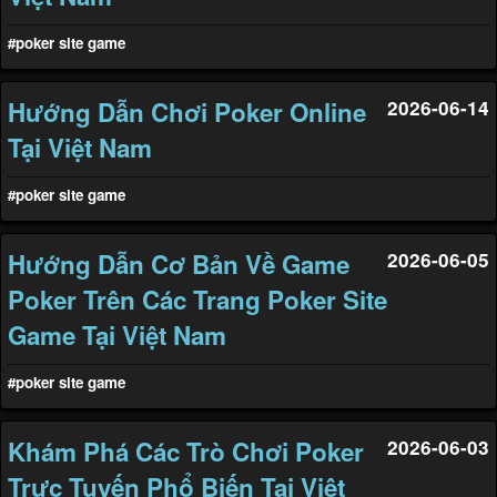
#poker site game
Hướng Dẫn Chơi Poker Online
2026-06-14
Tại Việt Nam
#poker site game
Hướng Dẫn Cơ Bản Về Game
2026-06-05
Poker Trên Các Trang Poker Site
Game Tại Việt Nam
#poker site game
Khám Phá Các Trò Chơi Poker
2026-06-03
Trực Tuyến Phổ Biến Tại Việt