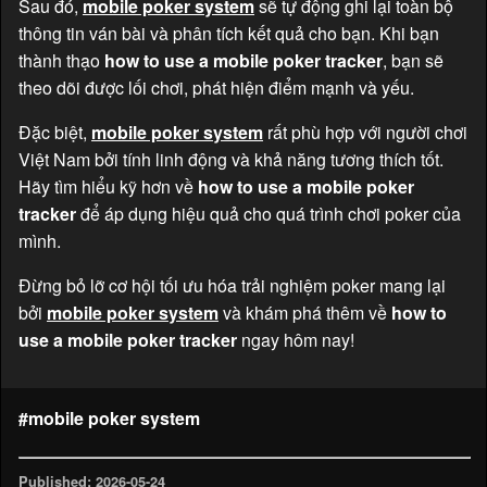
Sau đó,
mobile poker system
sẽ tự động ghi lại toàn bộ
thông tin ván bài và phân tích kết quả cho bạn. Khi bạn
thành thạo
how to use a mobile poker tracker
, bạn sẽ
theo dõi được lối chơi, phát hiện điểm mạnh và yếu.
Đặc biệt,
mobile poker system
rất phù hợp với người chơi
Việt Nam bởi tính linh động và khả năng tương thích tốt.
Hãy tìm hiểu kỹ hơn về
how to use a mobile poker
tracker
để áp dụng hiệu quả cho quá trình chơi poker của
mình.
Đừng bỏ lỡ cơ hội tối ưu hóa trải nghiệm poker mang lại
bởi
mobile poker system
và khám phá thêm về
how to
use a mobile poker tracker
ngay hôm nay!
#mobile poker system
Published: 2026-05-24