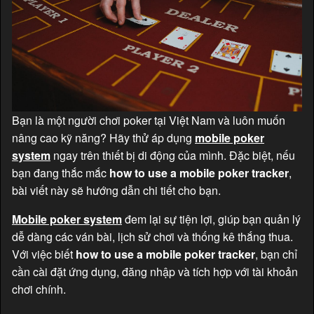
Bạn là một người chơi poker tại Việt Nam và luôn muốn
nâng cao kỹ năng? Hãy thử áp dụng
mobile poker
system
ngay trên thiết bị di động của mình. Đặc biệt, nếu
bạn đang thắc mắc
how to use a mobile poker tracker
,
bài viết này sẽ hướng dẫn chi tiết cho bạn.
Mobile poker system
đem lại sự tiện lợi, giúp bạn quản lý
dễ dàng các ván bài, lịch sử chơi và thống kê thắng thua.
Với việc biết
how to use a mobile poker tracker
, bạn chỉ
cần cài đặt ứng dụng, đăng nhập và tích hợp với tài khoản
chơi chính.