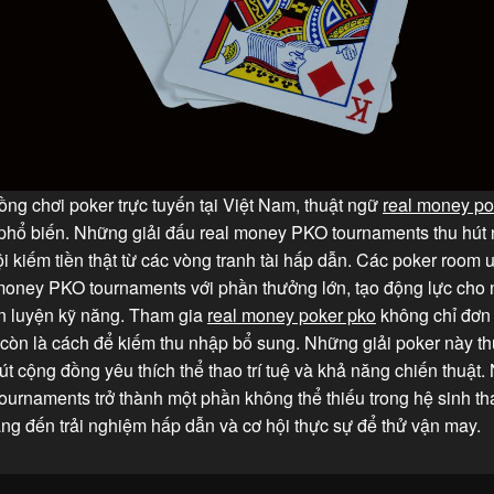
ng chơi poker trực tuyến tại Việt Nam, thuật ngữ
real money po
 phổ biến. Những giải đấu real money PKO tournaments thu hút
ội kiếm tiền thật từ các vòng tranh tài hấp dẫn. Các poker room 
 money PKO tournaments với phần thưởng lớn, tạo động lực cho 
èn luyện kỹ năng. Tham gia
real money poker pko
không chỉ đơn 
à còn là cách để kiếm thu nhập bổ sung. Những giải poker này t
hút cộng đồng yêu thích thể thao trí tuệ và khả năng chiến thuật.
rnaments trở thành một phần không thể thiếu trong hệ sinh thá
ng đến trải nghiệm hấp dẫn và cơ hội thực sự để thử vận may.