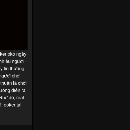
ker pko
ngày
 nhiều người
uy tín thường
người chơi
thuần là chơi
hường diễn ra
 Nhờ đó, real
i poker tại